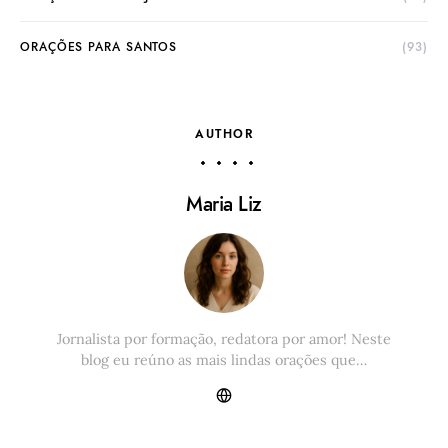
ORAÇÕES PARA SANTOS
(93)
AUTHOR
Maria Liz
Jornalista por formação, redatora por amor! Neste
blog eu reúno as mais lindas orações que…