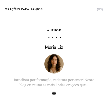
ORAÇÕES PARA SANTOS
(93)
AUTHOR
Maria Liz
Jornalista por formação, redatora por amor! Neste
blog eu reúno as mais lindas orações que…