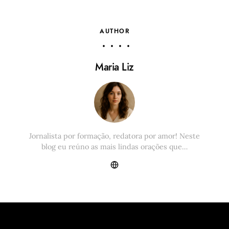
AUTHOR
Maria Liz
Jornalista por formação, redatora por amor! Neste
blog eu reúno as mais lindas orações que…