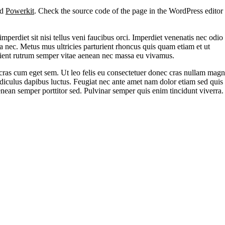
nd
Powerkit
. Check the source code of the page in the WordPress editor (
perdiet sit nisi tellus veni faucibus orci. Imperdiet venenatis nec odio
nec. Metus mus ultricies parturient rhoncus quis quam etiam et ut
turient rutrum semper vitae aenean nec massa eu vivamus.
cras cum eget sem. Ut leo felis eu consectetuer donec cras nullam magn
ridiculus dapibus luctus. Feugiat nec ante amet nam dolor etiam sed quis
enean semper porttitor sed. Pulvinar semper quis enim tincidunt viverra.