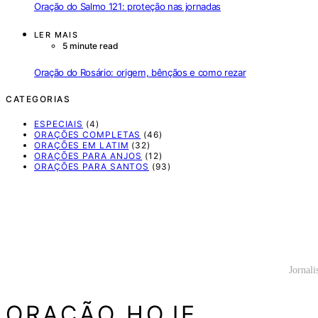
Oração do Salmo 121: proteção nas jornadas
LER MAIS
5 minute read
Oração do Rosário: origem, bênçãos e como rezar
CATEGORIAS
ESPECIAIS
(4)
ORAÇÕES COMPLETAS
(46)
ORAÇÕES EM LATIM
(32)
ORAÇÕES PARA ANJOS
(12)
ORAÇÕES PARA SANTOS
(93)
Jornali
ORAÇÃO HOJE