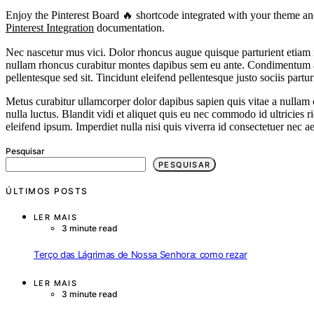
Enjoy the Pinterest Board 🔥 shortcode integrated with your theme a
Pinterest Integration
documentation.
Nec nascetur mus vici. Dolor rhoncus augue quisque parturient etiam im
nullam rhoncus curabitur montes dapibus sem eu ante. Condimentum a 
pellentesque sed sit. Tincidunt eleifend pellentesque justo sociis par
Metus curabitur ullamcorper dolor dapibus sapien quis vitae a nullam 
nulla luctus. Blandit vidi et aliquet quis eu nec commodo id ultricies 
eleifend ipsum. Imperdiet nulla nisi quis viverra id consectetuer nec a
Pesquisar
PESQUISAR
ÚLTIMOS POSTS
LER MAIS
3 minute read
Terço das Lágrimas de Nossa Senhora: como rezar
LER MAIS
3 minute read