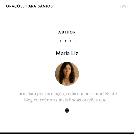
ORAÇÕES PARA SANTOS
(93)
AUTHOR
Maria Liz
Jornalista por formação, redatora por amor! Neste
blog eu reúno as mais lindas orações que…