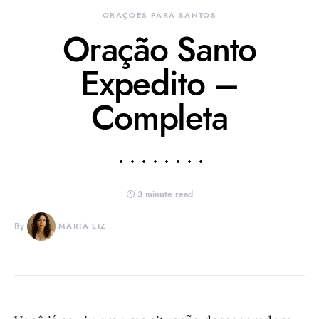
ORAÇÕES PARA SANTOS
Oração Santo
Expedito –
Completa
3 minute read
By
MARIA LIZ