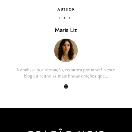
AUTHOR
Maria Liz
Jornalista por formação, redatora por amor! Neste
blog eu reúno as mais lindas orações que…