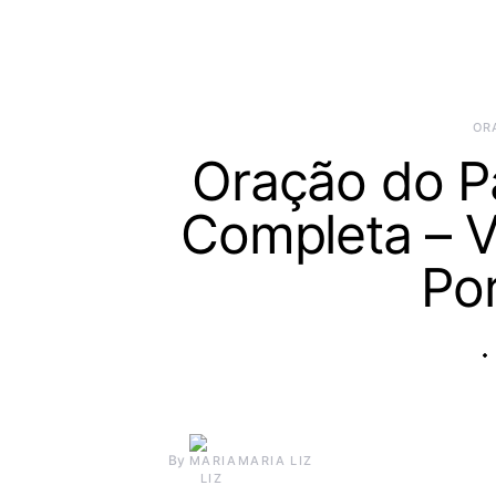
OR
Oração do P
Completa – V
Po
By
MARIA LIZ