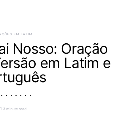
AÇÕES EM LATIM
ai Nosso: Oração
ersão em Latim e
rtuguês
3 minute read