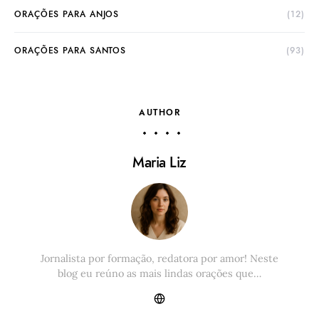
ORAÇÕES PARA ANJOS
(12)
ORAÇÕES PARA SANTOS
(93)
AUTHOR
Maria Liz
Jornalista por formação, redatora por amor! Neste
blog eu reúno as mais lindas orações que…